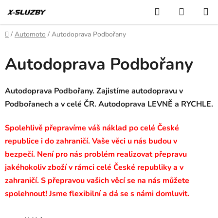
Přejít
Hledat
NÁKUP
na
KOŠÍK
obsah
Domů
/
Automoto
/
Autodoprava Podbořany
Autodoprava Podbořany
Autodoprava Podbořany. Zajistíme autodopravu v
Podbořanech a v celé ČR. Autodoprava LEVNĚ a RYCHLE.
Spolehlivě přepravíme váš náklad po celé České
republice i do zahraničí. Vaše věci u nás budou v
bezpečí. Není pro nás problém realizovat přepravu
jakéhokoliv zboží v rámci celé České republiky a v
zahraničí. S přepravou vašich věcí se na nás můžete
spolehnout! Jsme flexibilní a dá se s námi domluvit.