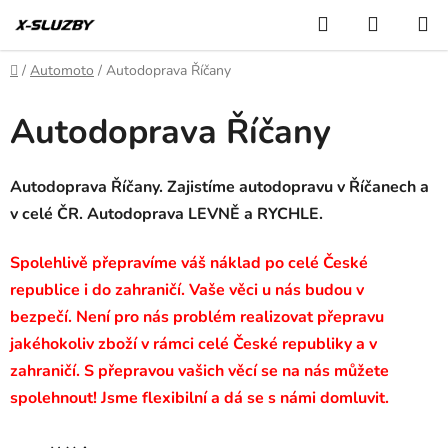
Přejít
Hledat
NÁKUP
na
KOŠÍK
obsah
Domů
/
Automoto
/
Autodoprava Říčany
Autodoprava Říčany
Autodoprava Říčany. Zajistíme autodopravu v Říčanech a
v celé ČR. Autodoprava LEVNĚ a RYCHLE.
Spolehlivě přepravíme váš náklad po celé České
republice i do zahraničí. Vaše věci u nás budou v
bezpečí. Není pro nás problém realizovat přepravu
jakéhokoliv zboží v rámci celé České republiky a v
zahraničí. S přepravou vašich věcí se na nás můžete
spolehnout! Jsme flexibilní a dá se s námi domluvit.