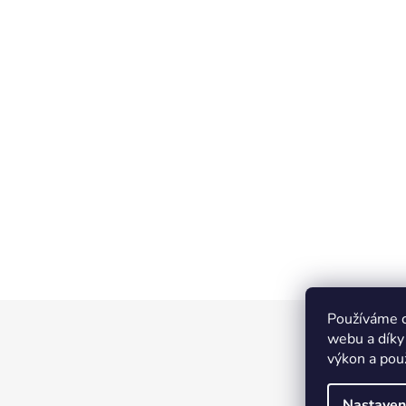
Používáme c
Z
webu a díky
á
výkon a pou
p
a
Nastaven