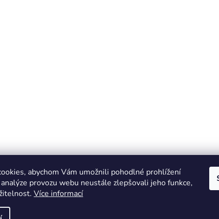
ookies, abychom Vám umožnili pohodlné prohlížení
 analýze provozu webu neustále zlepšovali jeho funkce,
žitelnost.
Více informací
Online marketing zajišťuje společnost X-VISION
Sitemap
í