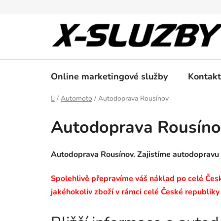
Přejít
na
obsah
Online marketingové služby
Kontakt
Domů
/
Automoto
/
Autodoprava Rousínov
Autodoprava Rousíno
Autodoprava Rousínov. Zajistíme autodopravu
Spolehlivě přepravíme váš náklad po celé České
jakéhokoliv zboží v rámci celé České republiky 