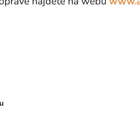
odopravě najdete na webu
www.a
vu