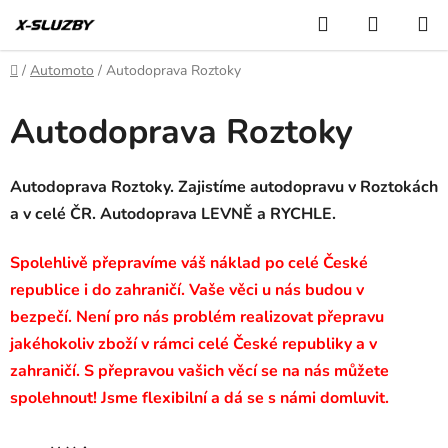
Přejít
Hledat
NÁKUP
na
KOŠÍK
obsah
Domů
/
Automoto
/
Autodoprava Roztoky
Autodoprava Roztoky
Autodoprava Roztoky. Zajistíme autodopravu v Roztokách
a v celé ČR. Autodoprava LEVNĚ a RYCHLE.
Spolehlivě přepravíme váš náklad po celé České
republice i do zahraničí. Vaše věci u nás budou v
bezpečí. Není pro nás problém realizovat přepravu
jakéhokoliv zboží v rámci celé České republiky a v
zahraničí. S přepravou vašich věcí se na nás můžete
spolehnout! Jsme flexibilní a dá se s námi domluvit.