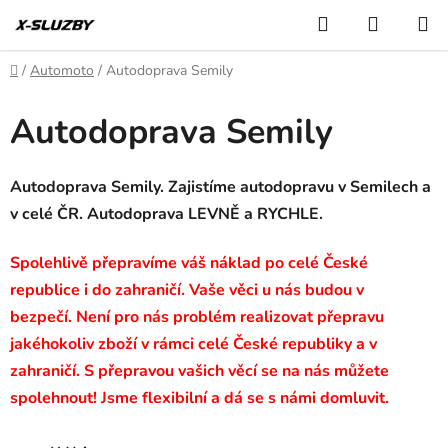
Přejít
Hledat
NÁKUP
na
KOŠÍK
obsah
Domů
/
Automoto
/
Autodoprava Semily
Autodoprava Semily
Autodoprava Semily. Zajistíme autodopravu v Semilech a
v celé ČR. Autodoprava LEVNĚ a RYCHLE.
Spolehlivě přepravíme váš náklad po celé České
republice i do zahraničí. Vaše věci u nás budou v
bezpečí. Není pro nás problém realizovat přepravu
jakéhokoliv zboží v rámci celé České republiky a v
zahraničí. S přepravou vašich věcí se na nás můžete
spolehnout! Jsme flexibilní a dá se s námi domluvit.