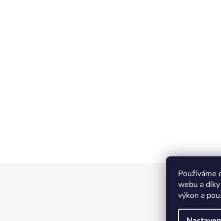
Používáme c
Z
webu a díky
á
výkon a pou
p
a
Nastaven