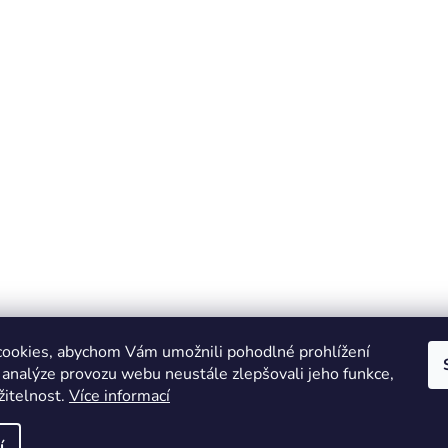
ookies, abychom Vám umožnili pohodlné prohlížení
 analýze provozu webu neustále zlepšovali jeho funkce,
žitelnost.
Více informací
Online marketing zajišťuje společnost X-VISION
Sitemap
í