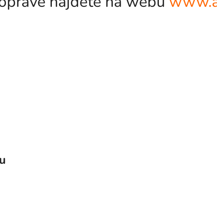
odopravě najdete na webu
www.a
vu