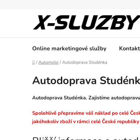
Přejít
na
obsah
Online marketingové služby
Kontakt
Domů
/
Automoto
/
Autodoprava Studénka
Autodoprava Studén
Autodoprava Studénka. Zajistíme autodoprav
Spolehlivě přepravíme váš náklad po celé České
jakéhokoliv zboží v rámci celé České republiky 