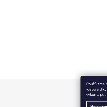
Používáme c
Z
webu a díky
á
výkon a pou
p
a
Nastaven