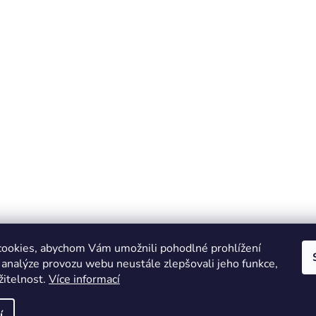
ookies, abychom Vám umožnili pohodlné prohlížení
 analýze provozu webu neustále zlepšovali jeho funkce,
žitelnost.
Více informací
Online marketing zajišťuje společnost X-VISION
Sitemap
í