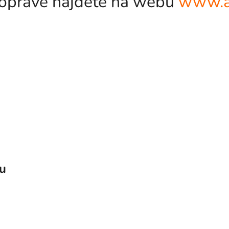
odopravě najdete na webu
www.a
vu