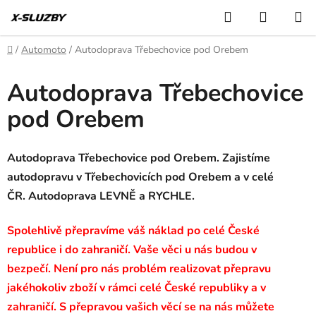
Přejít
Hledat
NÁKUP
na
KOŠÍK
obsah
Domů
/
Automoto
/
Autodoprava Třebechovice pod Orebem
Autodoprava Třebechovice
pod Orebem
Autodoprava Třebechovice pod Orebem. Zajistíme
autodopravu v Třebechovicích pod Orebem a v celé
ČR. Autodoprava LEVNĚ a RYCHLE.
Spolehlivě přepravíme váš náklad po celé České
republice i do zahraničí. Vaše věci u nás budou v
bezpečí. Není pro nás problém realizovat přepravu
jakéhokoliv zboží v rámci celé České republiky a v
zahraničí. S přepravou vašich věcí se na nás můžete