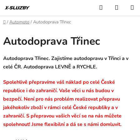
Přejít
Hledat
NÁKUP
na
KOŠÍK
obsah
Domů
/
Automoto
/
Autodoprava Třinec
Autodoprava Třinec
Autodoprava Třinec. Zajistíme autodopravu v Třinci a v
celé ČR. Autodoprava LEVNĚ a RYCHLE.
Spolehlivě přepravíme váš náklad po celé České
republice i do zahraničí. Vaše věci u nás budou v
bezpečí. Není pro nás problém realizovat přepravu
jakéhokoliv zboží v rámci celé České republiky a v
zahraničí. S přepravou vašich věcí se na nás můžete
spolehnout! Jsme flexibilní a dá se s námi domluvit.