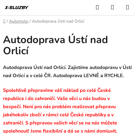
Přejít
Hledat
NÁKUP
na
KOŠÍK
obsah
Domů
/
Automoto
/
Autodoprava Ústí nad Orlicí
Autodoprava Ústí nad
Orlicí
Autodoprava Ústí nad Orlicí. Zajistíme autodopravu v Ústí
nad Orlicí a v celé ČR. Autodoprava LEVNĚ a RYCHLE.
Spolehlivě přepravíme váš náklad po celé České
republice i do zahraničí. Vaše věci u nás budou v
bezpečí. Není pro nás problém realizovat přepravu
jakéhokoliv zboží v rámci celé České republiky a v
zahraničí. S přepravou vašich věcí se na nás můžete
spolehnout! Jsme flexibilní a dá se s námi domluvit.