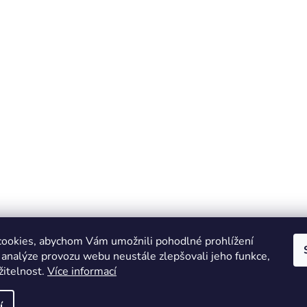
ookies, abychom Vám umožnili pohodlné prohlížení
 analýze provozu webu neustále zlepšovali jeho funkce,
žitelnost.
Více informací
Online marketing zajišťuje společnost X-VISION
Sitemap
í