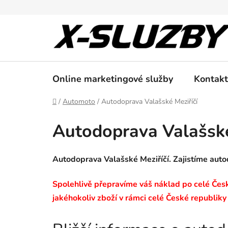
Přejít
na
obsah
Online marketingové služby
Kontakt
Domů
/
Automoto
/
Autodoprava Valašské Meziříčí
Autodoprava Valašské
Autodoprava Valašské Meziříčí. Zajistíme aut
Spolehlivě přepravíme váš náklad po celé České
jakéhokoliv zboží v rámci celé České republiky 