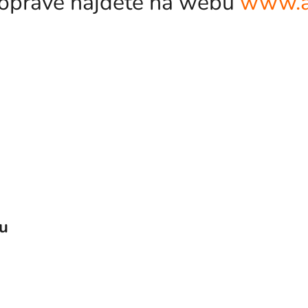
odopravě najdete na webu
www.a
vu