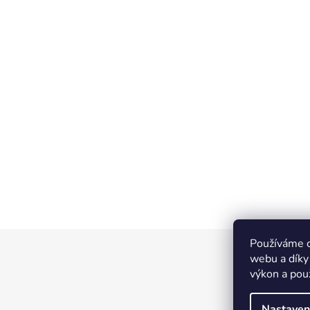
Používáme c
Z
webu a díky
á
výkon a pou
p
a
Nastaven