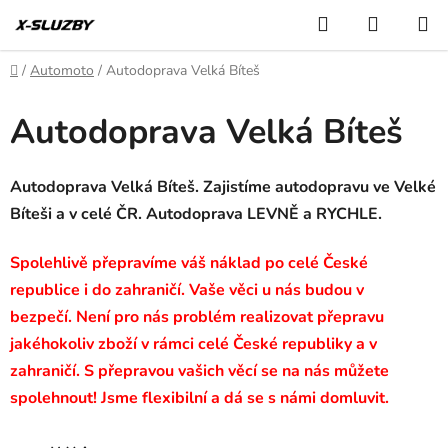
Přejít
Hledat
NÁKUP
na
KOŠÍK
obsah
Domů
/
Automoto
/
Autodoprava Velká Bíteš
Autodoprava Velká Bíteš
Autodoprava Velká Bíteš. Zajistíme autodopravu ve Velké
Bíteši a v celé ČR. Autodoprava LEVNĚ a RYCHLE.
Spolehlivě přepravíme váš náklad po celé České
republice i do zahraničí. Vaše věci u nás budou v
bezpečí. Není pro nás problém realizovat přepravu
jakéhokoliv zboží v rámci celé České republiky a v
zahraničí. S přepravou vašich věcí se na nás můžete
spolehnout! Jsme flexibilní a dá se s námi domluvit.