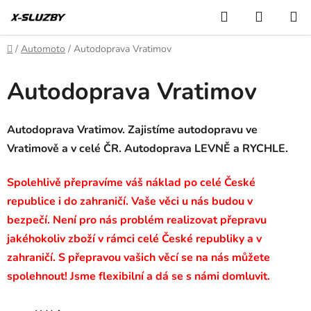
Přejít
Hledat
NÁKUP
na
KOŠÍK
obsah
Domů
/
Automoto
/
Autodoprava Vratimov
Autodoprava Vratimov
Autodoprava Vratimov. Zajistíme autodopravu ve
Vratimově a v celé ČR. Autodoprava LEVNĚ a RYCHLE.
Spolehlivě přepravíme váš náklad po celé České
republice i do zahraničí. Vaše věci u nás budou v
bezpečí. Není pro nás problém realizovat přepravu
jakéhokoliv zboží v rámci celé České republiky a v
zahraničí. S přepravou vašich věcí se na nás můžete
spolehnout! Jsme flexibilní a dá se s námi domluvit.