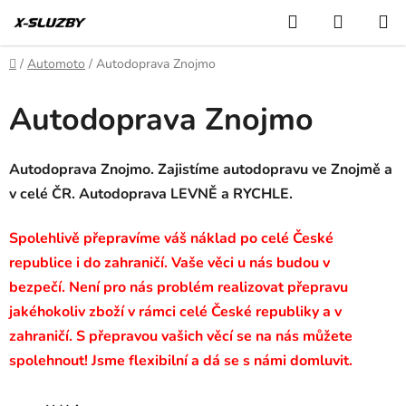
Přejít
Hledat
NÁKUP
na
KOŠÍK
obsah
Domů
/
Automoto
/
Autodoprava Znojmo
Autodoprava Znojmo
Autodoprava Znojmo. Zajistíme autodopravu ve Znojmě a
v celé ČR. Autodoprava LEVNĚ a RYCHLE.
Spolehlivě přepravíme váš náklad po celé České
republice i do zahraničí. Vaše věci u nás budou v
bezpečí. Není pro nás problém realizovat přepravu
jakéhokoliv zboží v rámci celé České republiky a v
zahraničí. S přepravou vašich věcí se na nás můžete
spolehnout! Jsme flexibilní a dá se s námi domluvit.