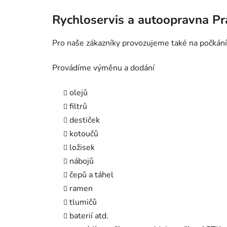
Rychloservis a autoopravna P
Pro naše zákazníky provozujeme také na počkání
Provádíme výměnu a dodání
olejů
filtrů
destiček
kotoučů
ložisek
nábojů
čepů a táhel
ramen
tlumičů
baterií atd.