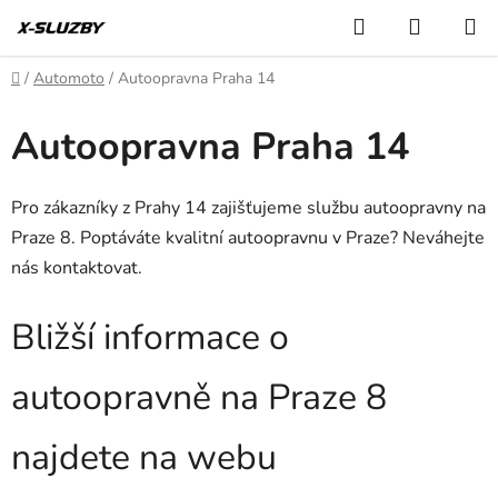
Přejít
Hledat
NÁKUP
na
KOŠÍK
obsah
Domů
/
Automoto
/
Autoopravna Praha 14
Autoopravna Praha 14
Pro zákazníky z Prahy 14 zajišťujeme službu autoopravny na
Praze 8. Poptáváte kvalitní autoopravnu v Praze? Neváhejte
nás kontaktovat.
Bližší informace o
autoopravně na Praze 8
najdete na webu