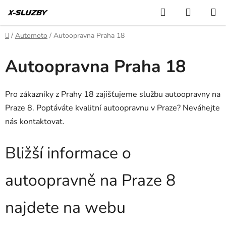
Přejít
Hledat
NÁKUP
na
KOŠÍK
obsah
Domů
/
Automoto
/
Autoopravna Praha 18
Autoopravna Praha 18
Pro zákazníky z Prahy 18 zajišťujeme službu autoopravny na
Praze 8. Poptáváte kvalitní autoopravnu v Praze? Neváhejte
nás kontaktovat.
Bližší informace o
autoopravně na Praze 8
najdete na webu