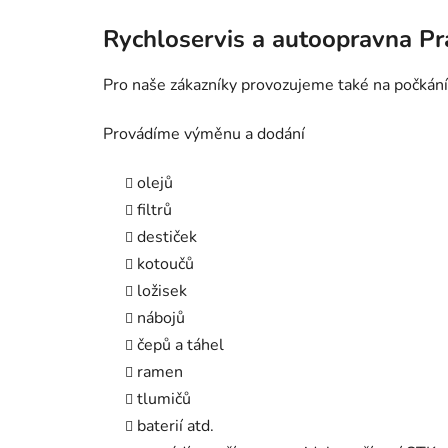
Rychloservis a autoopravna P
Pro naše zákazníky provozujeme také na počkání
Provádíme výměnu a dodání
olejů
filtrů
destiček
kotoučů
ložisek
nábojů
čepů a táhel
ramen
tlumičů
baterií atd.