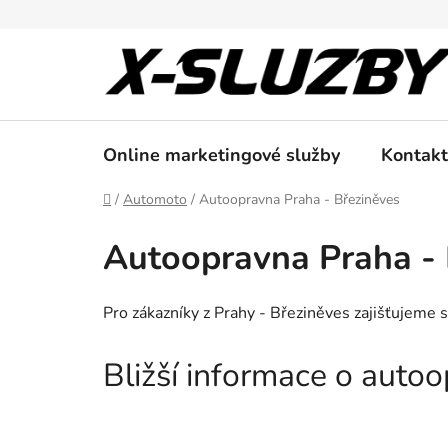
Přejít
na
obsah
Online marketingové služby
Kontakt
Domů
/
Automoto
/
Autoopravna Praha - Březiněves
Autoopravna Praha - 
Pro zákazníky z Prahy - Březiněves zajišťujeme 
Bližší informace o auto