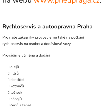
na webu
www.pneupraga.cz
.
Rychloservis a autoopravna Praha
Pro naše zákazníky provozujeme také na počkání
rychloservis na osobní a dodávkové vozy.
Provádíme výměnu a dodání
olejů
filtrů
destiček
kotoučů
ložisek
nábojů
čepů a táhel