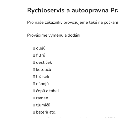
Rychloservis a autoopravna P
Pro naše zákazníky provozujeme také na počkání
Provádíme výměnu a dodání
olejů
filtrů
destiček
kotoučů
ložisek
nábojů
čepů a táhel
ramen
tlumičů
baterií atd.