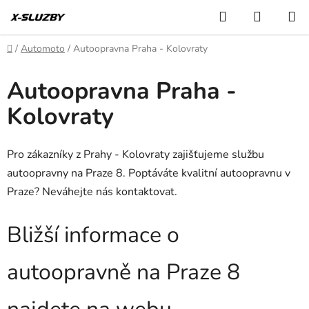
Přejít
Hledat
NÁKUP
na
KOŠÍK
obsah
Domů
/
Automoto
/
Autoopravna Praha - Kolovraty
Autoopravna Praha -
Kolovraty
Pro zákazníky z Prahy - Kolovraty zajišťujeme službu
autoopravny na Praze 8. Poptáváte kvalitní autoopravnu v
Praze? Neváhejte nás kontaktovat.
Bližší informace o
autoopravně na Praze 8