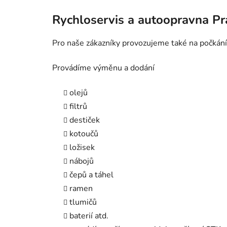
Rychloservis a autoopravna P
Pro naše zákazníky provozujeme také na počkání
Provádíme výměnu a dodání
olejů
filtrů
destiček
kotoučů
ložisek
nábojů
čepů a táhel
ramen
tlumičů
baterií atd.