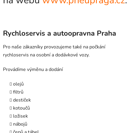
na webu
www.pneupraga.cz
.
Rychloservis a autoopravna Praha
Pro naše zákazníky provozujeme také na počkání
rychloservis na osobní a dodávkové vozy.
Provádíme výměnu a dodání
olejů
filtrů
destiček
kotoučů
ložisek
nábojů
čepů a táhel