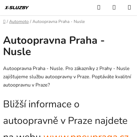
Přejít
Hledat
NÁKUP
na
KOŠÍK
obsah
Domů
/
Automoto
/
Autoopravna Praha - Nusle
Autoopravna Praha -
Nusle
Autoopravna Praha - Nusle. Pro zákazníky z Prahy - Nusle
zajišťujeme službu autoopravny v Praze. Poptáváte kvalitní
autoopravnu v Praze?
Bližší informace o
autoopravně v Praze najdete