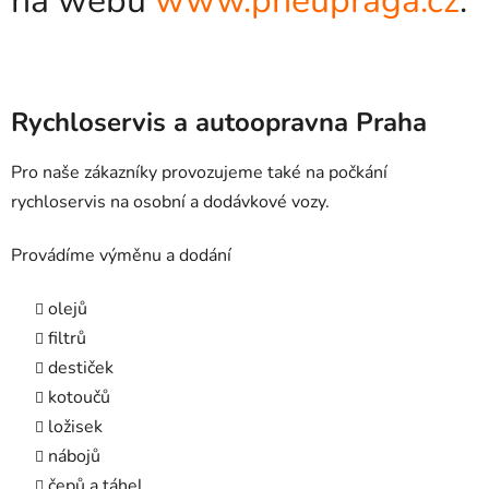
na webu
www.pneupraga.cz
.
Rychloservis a autoopravna Praha
Pro naše zákazníky provozujeme také na počkání
rychloservis na osobní a dodávkové vozy.
Provádíme výměnu a dodání
olejů
filtrů
destiček
kotoučů
ložisek
nábojů
čepů a táhel