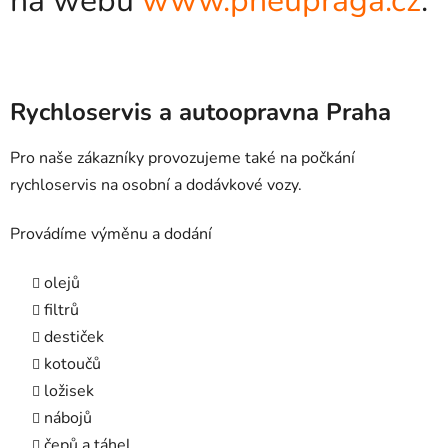
na webu
www.pneupraga.cz
.
Rychloservis a autoopravna Praha
Pro naše zákazníky provozujeme také na počkání
rychloservis na osobní a dodávkové vozy.
Provádíme výměnu a dodání
olejů
filtrů
destiček
kotoučů
ložisek
nábojů
čepů a táhel