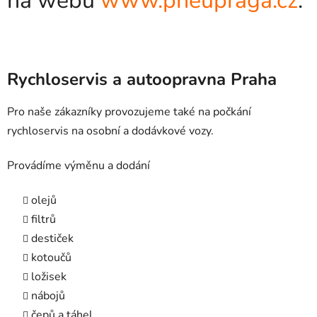
na webu
www.pneupraga.cz
.
Rychloservis a autoopravna Praha
Pro naše zákazníky provozujeme také na počkání
rychloservis na osobní a dodávkové vozy.
Provádíme výměnu a dodání
olejů
filtrů
destiček
kotoučů
ložisek
nábojů
čepů a táhel