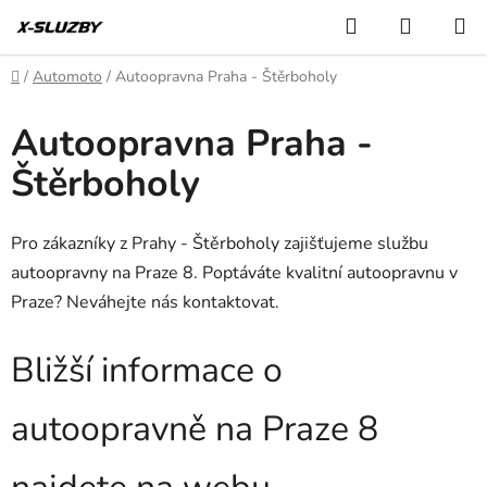
Přejít
Hledat
NÁKUP
na
KOŠÍK
obsah
Domů
/
Automoto
/
Autoopravna Praha - Štěrboholy
Autoopravna Praha -
Štěrboholy
Pro zákazníky z Prahy - Štěrboholy zajišťujeme službu
autoopravny na Praze 8. Poptáváte kvalitní autoopravnu v
Praze? Neváhejte nás kontaktovat.
Bližší informace o
autoopravně na Praze 8