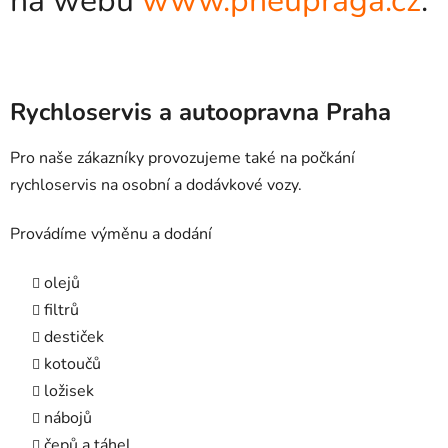
na webu
www.pneupraga.cz
.
Rychloservis a autoopravna Praha
Pro naše zákazníky provozujeme také na počkání
rychloservis na osobní a dodávkové vozy.
Provádíme výměnu a dodání
olejů
filtrů
destiček
kotoučů
ložisek
nábojů
čepů a táhel