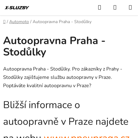
Přejít
Hledat
NÁKUP
na
KOŠÍK
obsah
Domů
/
Automoto
/
Autoopravna Praha - Stodůlky
Autoopravna Praha -
Stodůlky
Autoopravna Praha - Stodůlky. Pro zákazníky z Prahy -
Stodůlky zajišťujeme službu autoopravny v Praze.
Poptáváte kvalitní autoopravnu v Praze?
Bližší informace o
autoopravně v Praze najdete