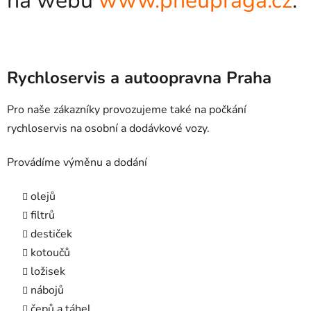
na webu
www.pneupraga.cz
.
Rychloservis a autoopravna Praha
Pro naše zákazníky provozujeme také na počkání
rychloservis na osobní a dodávkové vozy.
Provádíme výměnu a dodání
olejů
filtrů
destiček
kotoučů
ložisek
nábojů
čepů a táhel