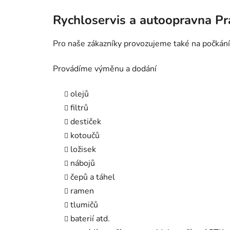
Rychloservis a autoopravna P
Pro naše zákazníky provozujeme také na počkání
Provádíme výměnu a dodání
olejů
filtrů
destiček
kotoučů
ložisek
nábojů
čepů a táhel
ramen
tlumičů
baterií atd.