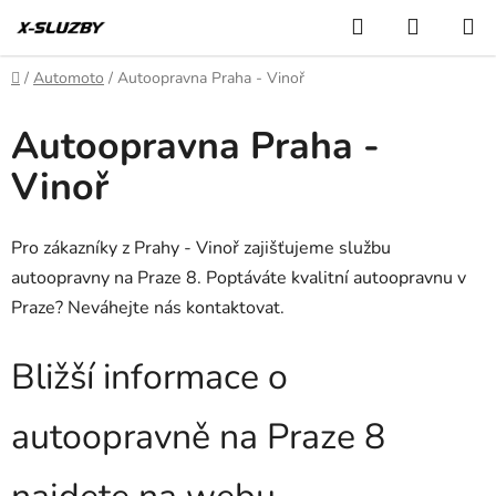
Přejít
Hledat
NÁKUP
na
KOŠÍK
obsah
Domů
/
Automoto
/
Autoopravna Praha - Vinoř
Autoopravna Praha -
Vinoř
Pro zákazníky z Prahy - Vinoř zajišťujeme službu
autoopravny na Praze 8. Poptáváte kvalitní autoopravnu v
Praze? Neváhejte nás kontaktovat.
Bližší informace o
autoopravně na Praze 8