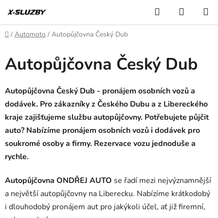
Přejít
Hledat
NÁKUP
na
KOŠÍK
obsah
Domů
/
Automoto
/
Autopůjčovna Český Dub
Autopůjčovna Český Dub
Autopůjčovna Český Dub - pronájem osobních vozů a
dodávek. Pro zákazníky z Českého Dubu a z Libereckého
kraje zajišťujeme službu autopůjčovny. Potřebujete půjčit
auto? Nabízíme pronájem osobních vozů i dodávek pro
soukromé osoby a firmy. Rezervace vozu jednoduše a
rychle.
Autopůjčovna ONDŘEJ AUTO
se řadí mezi nejvýznamnější
a největší autopůjčovny na Liberecku. Nabízíme krátkodobý
i dlouhodobý pronájem aut pro jakýkoli účel, ať již firemní,