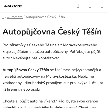
Přejít
Hledat
NÁKUP
na
KOŠÍK
obsah
Domů
/
Automoto
/
Autopůjčovna Český Těšín
Autopůjčovna Český Těšín
Pro zákazníky z Českého Těšína a z Moravskoslezského
kraje zajišťujeme službu autopůjčovny. Potřebujete půjčit
auto? Neváhejte nás kontaktovat.
Autopůjčovna Český Těšín
se řadí mezi nejvýznamnější a
největší autopůjčovny na Moravskoslezsku. Nabízíme
krátkodobý i dlouhodobý pronájem aut pro jakýkoli účel, ať
již firemní, nebo osobní.
Chcete si půjčit auto na víkend? Rádi byste svou drahou
polovičku vzali na projížďku hezkým vozem? Chcete na