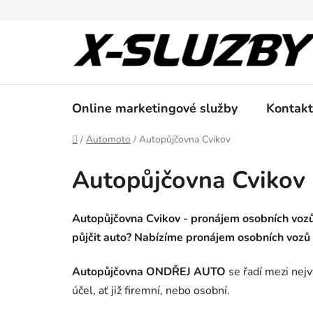
Přejít
na
obsah
Online marketingové služby
Kontakt
Domů
/
Automoto
/
Autopůjčovna Cvikov
Autopůjčovna Cvikov
Autopůjčovna Cvikov - pronájem osobních vozů 
půjčit auto? Nabízíme pronájem osobních vozů 
Autopůjčovna ONDŘEJ AUTO
se řadí mezi nej
účel, ať již firemní, nebo osobní.