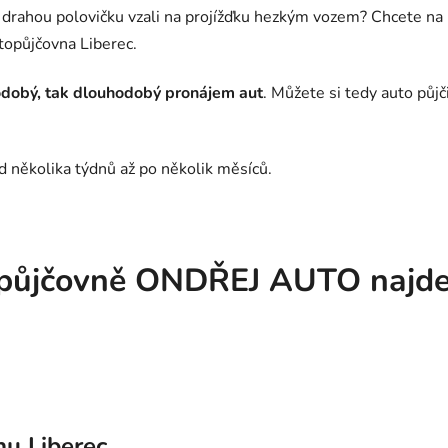
 drahou polovičku vzali na projížďku hezkým vozem? Chcete na k
topůjčovna Liberec.
dobý, tak dlouhodobý pronájem aut
. Můžete si tedy auto půjči
od několika týdnů až po několik měsíců.
topůjčovně ONDŘEJ AUTO najd
nu Liberec