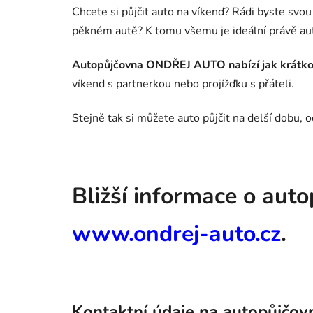
Chcete si půjčit auto na víkend? Rádi byste svou
pěkném autě? K tomu všemu je ideální právě au
Autopůjčovna ONDŘEJ AUTO nabízí jak krátko
víkend s partnerkou nebo projížďku s přáteli.
Stejně tak si můžete auto půjčit na delší dobu, 
Bližší informace o au
www.ondrej-auto.cz
.
Kontaktní údaje na autopůjčov