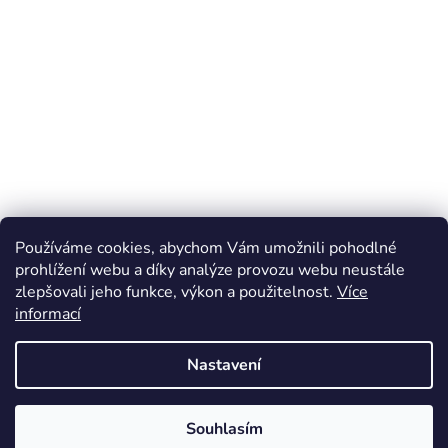
Používáme cookies, abychom Vám umožnili pohodlné
prohlížení webu a díky analýze provozu webu neustále
zlepšovali jeho funkce, výkon a použitelnost.
Více
Z
informací
á
Online marketing zajišťuje společnost X-VISION
p
Sitemap
Nastavení
a
t
í
Souhlasím
Vytvořil Shoptet