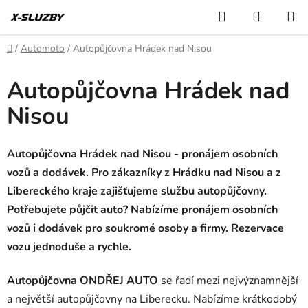
Přejít
Hledat
NÁKUP
na
KOŠÍK
obsah
Domů
/
Automoto
/
Autopůjčovna Hrádek nad Nisou
Autopůjčovna Hrádek nad
Nisou
Autopůjčovna Hrádek nad Nisou - pronájem osobních
vozů a dodávek. Pro zákazníky z Hrádku nad Nisou a z
Libereckého kraje zajišťujeme službu autopůjčovny.
Potřebujete půjčit auto? Nabízíme pronájem osobních
vozů i dodávek pro soukromé osoby a firmy. Rezervace
vozu jednoduše a rychle.
Autopůjčovna ONDŘEJ AUTO
se řadí mezi nejvýznamnější
a největší autopůjčovny na Liberecku. Nabízíme krátkodobý