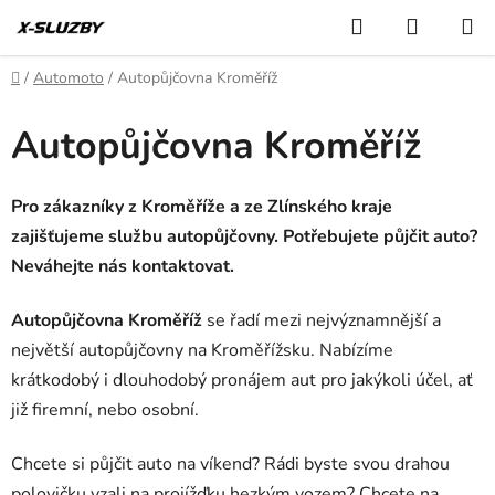
Přejít
Hledat
NÁKUP
na
KOŠÍK
obsah
Domů
/
Automoto
/
Autopůjčovna Kroměříž
Autopůjčovna Kroměříž
Pro zákazníky z Kroměříže a ze Zlínského kraje
zajišťujeme službu autopůjčovny. Potřebujete půjčit auto?
Neváhejte nás kontaktovat.
Autopůjčovna Kroměříž
se řadí mezi nejvýznamnější a
největší autopůjčovny na Kroměřížsku. Nabízíme
krátkodobý i dlouhodobý pronájem aut pro jakýkoli účel, ať
již firemní, nebo osobní.
Chcete si půjčit auto na víkend? Rádi byste svou drahou
polovičku vzali na projížďku hezkým vozem? Chcete na