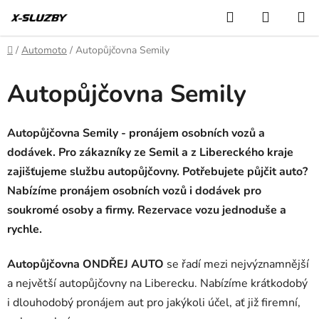
Přejít
Hledat
NÁKUP
na
KOŠÍK
obsah
Domů
/
Automoto
/
Autopůjčovna Semily
Autopůjčovna Semily
Autopůjčovna Semily - pronájem osobních vozů a
dodávek. Pro zákazníky ze Semil a z Libereckého kraje
zajišťujeme službu autopůjčovny. Potřebujete půjčit auto?
Nabízíme pronájem osobních vozů i dodávek pro
soukromé osoby a firmy. Rezervace vozu jednoduše a
rychle.
Autopůjčovna ONDŘEJ AUTO
se řadí mezi nejvýznamnější
a největší autopůjčovny na Liberecku. Nabízíme krátkodobý
i dlouhodobý pronájem aut pro jakýkoli účel, ať již firemní,