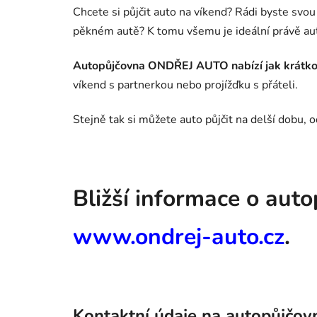
Chcete si půjčit auto na víkend? Rádi byste svou
pěkném autě? K tomu všemu je ideální právě au
Autopůjčovna ONDŘEJ AUTO nabízí jak krátko
víkend s partnerkou nebo projížďku s přáteli.
Stejně tak si můžete auto půjčit na delší dobu, 
Bližší informace o au
www.ondrej-auto.cz
.
Kontaktní údaje na autopůjčov