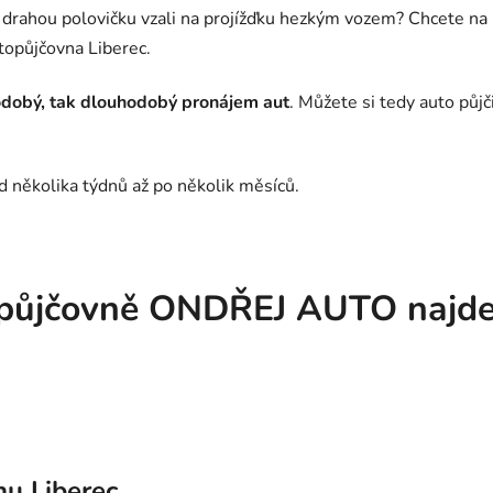
 drahou polovičku vzali na projížďku hezkým vozem? Chcete na k
topůjčovna Liberec.
dobý, tak dlouhodobý pronájem aut
. Můžete si tedy auto půjči
od několika týdnů až po několik měsíců.
topůjčovně ONDŘEJ AUTO najd
nu Liberec