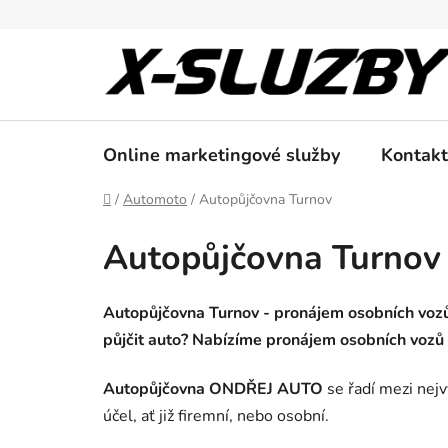
Přejít
na
obsah
Online marketingové služby
Kontakt
Domů
/
Automoto
/
Autopůjčovna Turnov
Autopůjčovna Turnov
Autopůjčovna Turnov - pronájem osobních vozů 
půjčit auto? Nabízíme pronájem osobních vozů 
Autopůjčovna ONDŘEJ AUTO
se řadí mezi nej
účel, ať již firemní, nebo osobní.