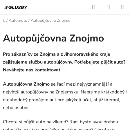
Přejít
Hledat
NÁKUP
na
KOŠÍK
obsah
Domů
/
Automoto
/
Autopůjčovna Znojmo
Autopůjčovna Znojmo
Pro zákazníky ze Znojma a z Jihomoravského kraje
zajišťujeme službu autopůjčovny. Potřebujete půjčit auto?
Neváhejte nás kontaktovat.
Autopůjčovna Znojmo
se řadí mezi nejvýznamnější a
největší autopůjčovny na Znojemsku. Nabízíme krátkodobý i
dlouhodobý pronájem aut pro jakýkoli účel, ať již firemní,
nebo osobní.
Chcete si půjčit auto na víkend? Rádi byste svou drahou
polovičku vzali na projížďku hezkým vozem? Chcete na