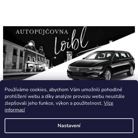
Používáme cookies, abychom Vám umožnili pohodlné
prohlížení webu a díky analýze provozu webu neustále
zlepšovali jeho funkce, výkon a použitelnost.
Více
Z
informací
á
Online marketing zajišťuje společnost X-VISION
p
Sitemap
Nastavení
a