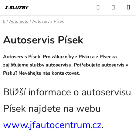
Přejít
Hledat
NÁKUP
na
KOŠÍK
obsah
Domů
/
Automoto
/
Autoservis Písek
Autoservis Písek
Autoservis Písek. Pro zákazníky z Písku a z Písecka
zajišťujeme služby autoservisu. Potřebujete autoservis v
Písku? Neváhejte nás kontaktovat.
Bližší informace o autoservisu
Písek najdete na webu
www.jfautocentrum.cz
.