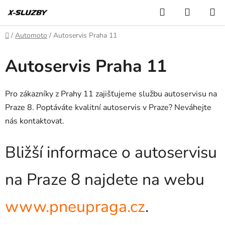
Přejít
Hledat
NÁKUP
na
KOŠÍK
obsah
Domů
/
Automoto
/
Autoservis Praha 11
Autoservis Praha 11
Pro zákazníky z Prahy 11 zajišťujeme službu autoservisu na
Praze 8. Poptáváte kvalitní autoservis v Praze? Neváhejte
nás kontaktovat.
Bližší informace o autoservisu
na Praze 8 najdete na webu
www.pneupraga.cz
.