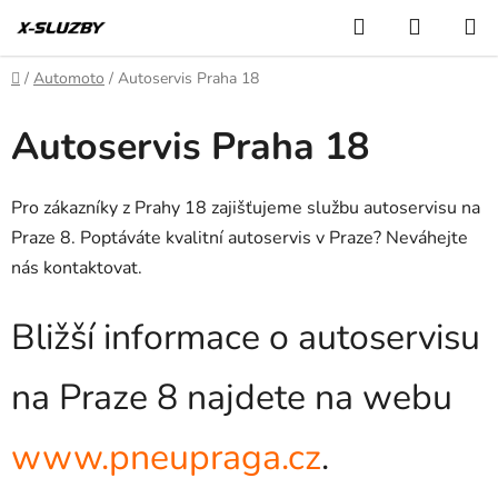
Přejít
Hledat
NÁKUP
na
KOŠÍK
obsah
Domů
/
Automoto
/
Autoservis Praha 18
Autoservis Praha 18
Pro zákazníky z Prahy 18 zajišťujeme službu autoservisu na
Praze 8. Poptáváte kvalitní autoservis v Praze? Neváhejte
nás kontaktovat.
Bližší informace o autoservisu
na Praze 8 najdete na webu
www.pneupraga.cz
.