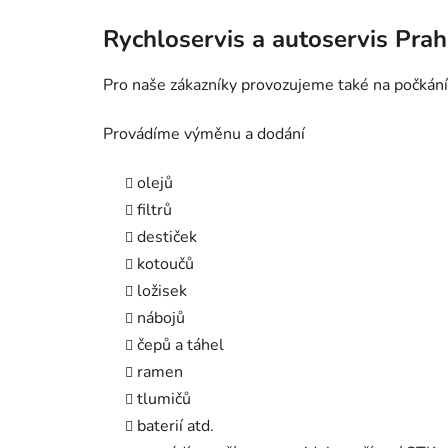
Rychloservis a autoservis Pra
Pro naše zákazníky provozujeme také na počkání
Provádíme výměnu a dodání
olejů
filtrů
destiček
kotoučů
ložisek
nábojů
čepů a táhel
ramen
tlumičů
baterií atd.