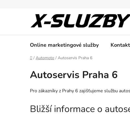
Přejít
na
obsah
Online marketingové služby
Kontakt
Domů
/
Automoto
/
Autoservis Praha 6
Autoservis Praha 6
Pro zákazníky z Prahy 6 zajišťujeme službu auto
Bližší informace o auto