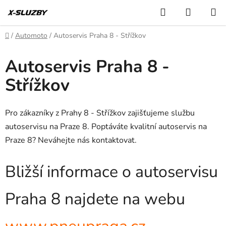
Přejít
Hledat
NÁKUP
na
KOŠÍK
obsah
Domů
/
Automoto
/
Autoservis Praha 8 - Střížkov
Autoservis Praha 8 -
Střížkov
Pro zákazníky z Prahy 8 - Střížkov zajišťujeme službu
autoservisu na Praze 8. Poptáváte kvalitní autoservis na
Praze 8? Neváhejte nás kontaktovat.
Bližší informace o autoservisu
Praha 8 najdete na webu