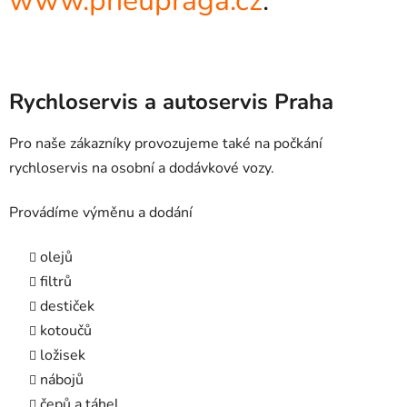
www.pneupraga.cz
.
Rychloservis a autoservis Praha
Pro naše zákazníky provozujeme také na počkání
rychloservis na osobní a dodávkové vozy.
Provádíme výměnu a dodání
olejů
filtrů
destiček
kotoučů
ložisek
nábojů
čepů a táhel