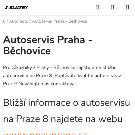
Přejít
Hledat
NÁKUP
na
KOŠÍK
obsah
Domů
/
Automoto
/
Autoservis Praha - Běchovice
Autoservis Praha -
Běchovice
Pro zákazníky z Prahy - Běchovice zajišťujeme službu
autoservisu na Praze 8. Poptáváte kvalitní autoservis v
Praze? Neváhejte nás kontaktovat.
Bližší informace o autoservisu
na Praze 8 najdete na webu