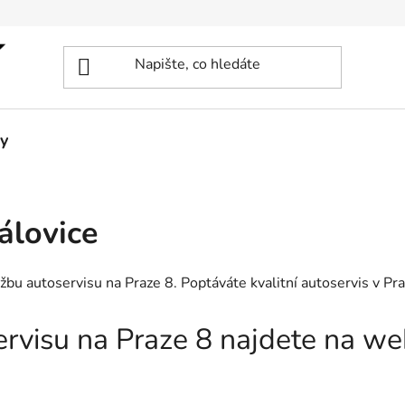
y
álovice
užbu autoservisu na Praze 8. Poptáváte kvalitní autoservis v P
servisu na Praze 8 najdete na w