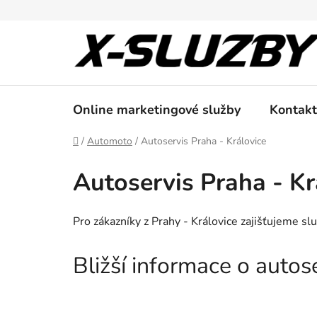
Přejít
na
obsah
Online marketingové služby
Kontakt
Domů
/
Automoto
/
Autoservis Praha - Královice
Autoservis Praha - Kr
Pro zákazníky z Prahy - Královice zajišťujeme sl
Bližší informace o auto