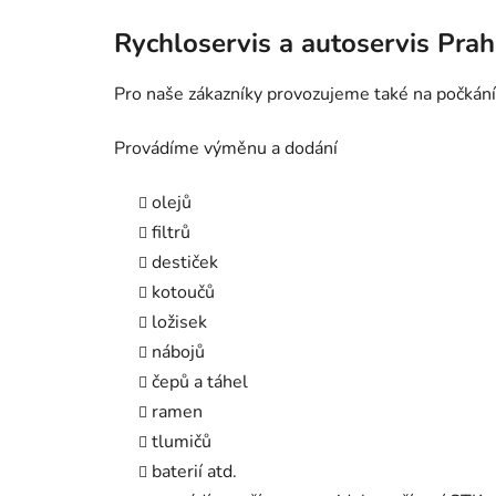
Rychloservis a autoservis Pra
Pro naše zákazníky provozujeme také na počkání
Provádíme výměnu a dodání
olejů
filtrů
destiček
kotoučů
ložisek
nábojů
čepů a táhel
ramen
tlumičů
baterií atd.