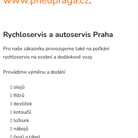
www.pneupraga.cz
.
Rychloservis a autoservis Praha
Pro naše zákazníky provozujeme také na počkání
rychloservis na osobní a dodávkové vozy.
Provádíme výměnu a dodání
olejů
filtrů
destiček
kotoučů
ložisek
nábojů
čepů a táhel