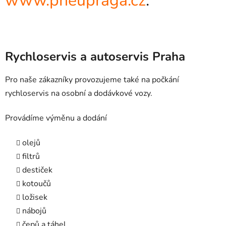
www.pneupraga.cz
.
Rychloservis a autoservis Praha
Pro naše zákazníky provozujeme také na počkání
rychloservis na osobní a dodávkové vozy.
Provádíme výměnu a dodání
olejů
filtrů
destiček
kotoučů
ložisek
nábojů
čepů a táhel