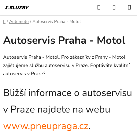
Přejít
Hledat
NÁKUP
na
KOŠÍK
obsah
Domů
/
Automoto
/
Autoservis Praha - Motol
Autoservis Praha - Motol
Autoservis Praha - Motol. Pro zákazníky z Prahy - Motol
zajišťujeme službu autoservisu v Praze. Poptáváte kvalitní
autoservis v Praze?
Bližší informace o autoservisu
v Praze najdete na webu
www.pneupraga.cz
.