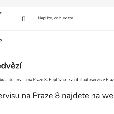
y
edvězí
žbu autoservisu na Praze 8. Poptáváte kvalitní autoservis v Pra
servisu na Praze 8 najdete na w