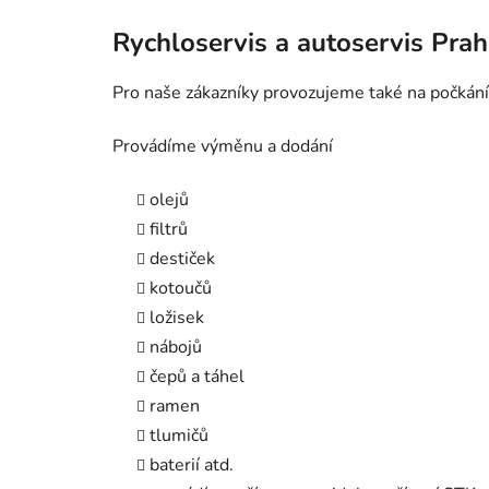
Rychloservis a autoservis Pra
Pro naše zákazníky provozujeme také na počkání
Provádíme výměnu a dodání
olejů
filtrů
destiček
kotoučů
ložisek
nábojů
čepů a táhel
ramen
tlumičů
baterií atd.