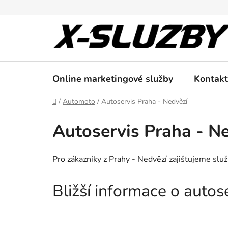
Přejít
na
obsah
Online marketingové služby
Kontakt
Domů
/
Automoto
/
Autoservis Praha - Nedvězí
Autoservis Praha - N
Pro zákazníky z Prahy - Nedvězí zajišťujeme slu
Bližší informace o auto